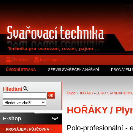
Přihlášení
Nová registrace
ÚVODNÍ STRANA
SERVIS SVÁŘEČEK A NÁŘADÍ
PRONÁJEM 
Hledání
»
»
Úvod
HOŘÁKY
EURO STANDARD MI
HOŘÁKY / Ply
E-shop
Polo-profesionální -
PRONÁJEM / PŮJČOVNA
»