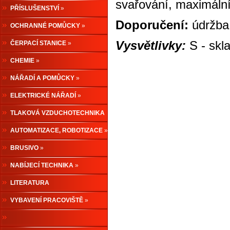
svařování, maximální
PŘÍSLUŠENSTVÍ
»
Doporučení:
údržba,
OCHRANNÉ POMŮCKY
»
Vysvětlivky:
S - skl
ČERPACÍ STANICE
»
CHEMIE
»
NÁŘADÍ A POMŮCKY
»
ELEKTRICKÉ NÁŘADÍ
»
TLAKOVÁ VZDUCHOTECHNIKA
»
AUTOMATIZACE, ROBOTIZACE
»
BRUSIVO
»
NABÍJECÍ TECHNIKA
»
LITERATURA
VYBAVENÍ PRACOVIŠTĚ
»