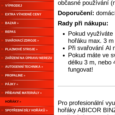
občasné používání (n
VÝPRODEJ
Doporučení:
domácí 
EXTRA VÝHODNÉ CENY
Rady při nákupu:
BAZAR
»
REPAS
Pokud využíváte 
hořáku max. 3 m
SVAŘOVACÍ ZDROJE
»
Při svařování Al 
PLAZMOVÉ STROJE
»
Pokud máte ve sv
ZAŘÍZENÍ NA ÚPRAVU NEREZU
délku 3 m, nebo 
»
AUTOGENNÍ TECHNIKA
»
fungovat!
PROPALINE
»
PÁJKY
»
PŘÍDAVNÉ MATERIÁLY
»
Pro profesionální v
HOŘÁKY
»
hořáky ABICOR BINZE
SPOTŘEBNÍ DÍLY HOŘÁKŮ
»